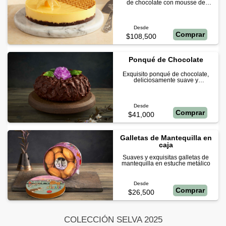
de chocolate con mousse de
maracuyá. Este delicioso postre es
de 6 a 8 porciones.
Desde
Comprar
$108,500
Ponqué de Chocolate
Exquisito ponqué de chocolate,
deliciosamente suave y
profundamente chocolatoso. Con
una espectacular cubierta de
chocolate.
Desde
Comprar
$41,000
Galletas de Mantequilla en
caja
Suaves y exquisitas galletas de
mantequilla en estuche metálico
Desde
Comprar
$26,500
COLECCIÓN SELVA 2025