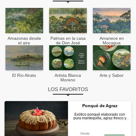
Amazonas desde
Palmas en la casa
Amanece en
el aire
de Don José
Mocagua
El Río Atrato
Artista Blanca
Arte y Sabor
Moreno
LOS FAVORITOS
Ponqué de Agraz
Exótico ponqué elaborado con
pura mantequilla, agraz fresco y
semillas de amapola. Cubierto con
una exquisita salsa de limón.
Desde