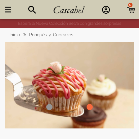
0

Espera la Nueva Colección Selva con grandes sorpresas
Inicio
Ponqués-y-Cupcakes