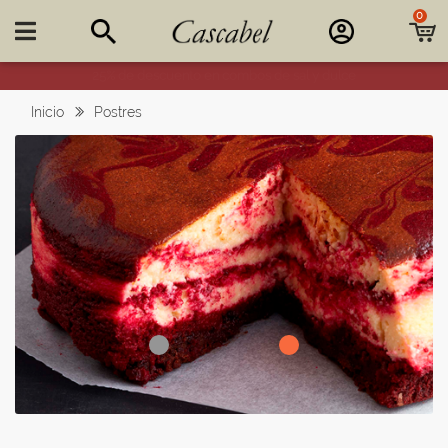
0

25% de descuento en combos de sal y dulce
Inicio
Postres