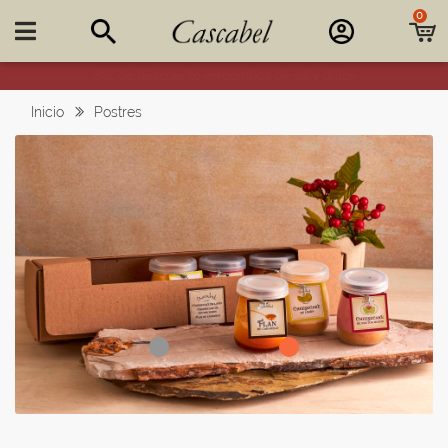
0

25% de descuento en combos de sal y dulce
Inicio
Postres