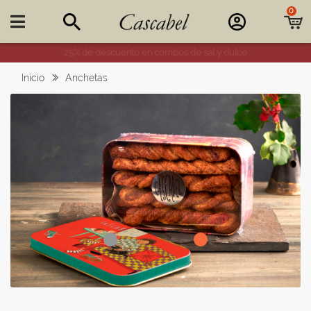
0

25% de descuento en combos de sal y dulce
Inicio
Anchetas