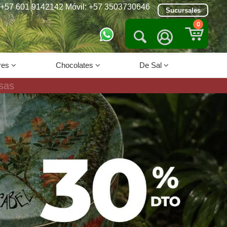
+57 601 9142142 Móvil: +57 3503730646
Sucursales
0


res
Chocolates
De Sal