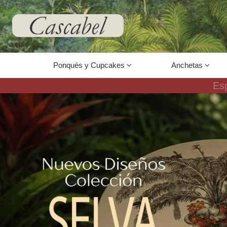
67
Ponqués y Cupcakes
Anchetas