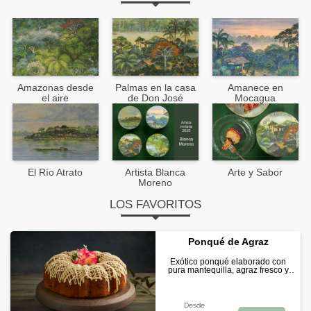
Amazonas desde
Palmas en la casa
Amanece en
el aire
de Don José
Mocagua
El Río Atrato
Artista Blanca
Arte y Sabor
Moreno
LOS FAVORITOS
Ponqué de Agraz
Exótico ponqué elaborado con
pura mantequilla, agraz fresco y
semillas de amapola. Cubierto con
una exquisita salsa de limón.
Desde