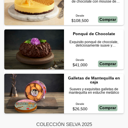
de chocolate con mousse de
maracuyá. Este delicioso postre es
de 6 a 8 porciones.
Desde
Comprar
$108,500
Ponqué de Chocolate
Exquisito ponqué de chocolate,
deliciosamente suave y
profundamente chocolatoso. Con
una espectacular cubierta de
chocolate.
Desde
Comprar
$41,000
Galletas de Mantequilla en
caja
Suaves y exquisitas galletas de
mantequilla en estuche metálico
Desde
Comprar
$26,500
COLECCIÓN SELVA 2025