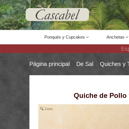
67
Ponqués y Cupcakes
Anchetas
Es
Página principal
De Sal
Quiches y 
Quiche de Pollo
Zoom