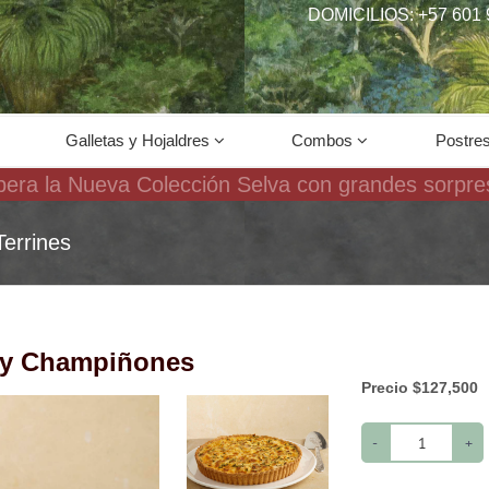
DOMICILIOS: +57 601 
Galletas y Hojaldres
Combos
Postre
pera la Nueva Colección Selva con grandes sorpre
Terrines
 y Champiñones
Precio $127,500
-
+