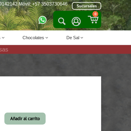
9142142 Móvil: +57 3503730646
Sucursales
0


s
Chocolates
De Sal
sas
Añadir al carrito