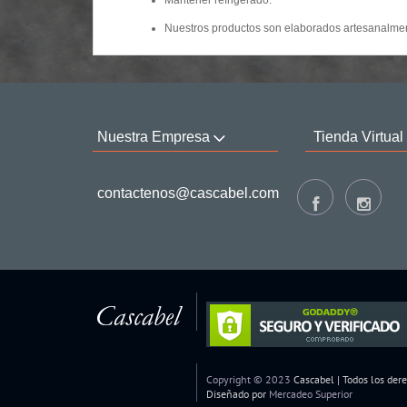
Mantener refrigerado.
Nuestros productos son elaborados artesanalmen
Nuestra Empresa
Tienda Virtual
contactenos@cascabel.com
Copyright © 2023
Cascabel | Todos los der
Diseñado por
Mercadeo Superior