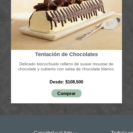
Tentación de Chocolates
Delicado bizcochuelo relleno de suave mousse de
chocolate y cubierto con salsa de chocolate blanco.
Desde: $108,500
Comprar
Cascabel y el Arte
Trabaja c