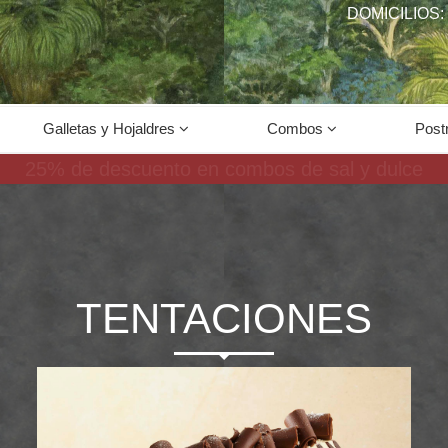
DOMICILIOS: 
Galletas y Hojaldres
Combos
Post
25% de descuento en combos de sal y dulce
TENTACIONES