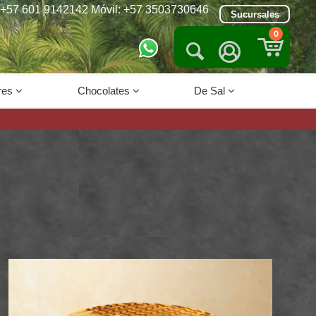
+57 601 9142142 Móvil: +57 3503730646
Sucursales
0


res
Chocolates
De Sal